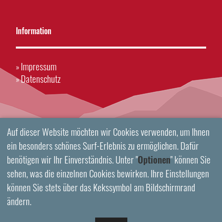
Information
Impressum
»
Datenschutz
»
Auf dieser Website möchten wir Cookies verwenden, um Ihnen
ein besonders schönes Surf-Erlebnis zu ermöglichen. Dafür
benötigen wir Ihr Einverständnis. Unter "
Optionen
" können Sie
sehen, was die einzelnen Cookies bewirken. Ihre Einstellungen
können Sie stets über das Kekssymbol am Bildschirmrand
ändern.